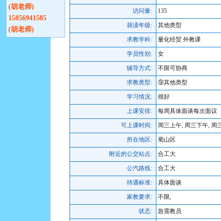
(胡老师)
访问量:
135
15856941585
就读年级:
其他类型
(胡老师)
求教学科:
量化经贸 外教课
学员性别:
女
辅导方式:
不限可协商
求教类型:
⑨其他类型
学习情况:
很好
上课安排:
每周具体面谈每次面议
可上课时间:
周三上午, 周三下午, 周
所在地区:
蜀山区
附近的公交站点:
合工大
公汽路线:
合工大
待遇标准:
具体面谈
家教要求:
不限,
状态:
急需教员