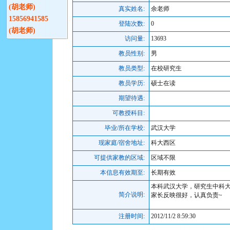
(胡老师)
真实姓名:
余老师
15856941585
登陆次数:
0
(胡老师)
访问量:
13693
教员性别:
男
教员类型:
在校研究生
教员学历:
硕士在读
期望待遇:
可教授科目:
毕业/所在学校:
武汉大学
现家庭/宿舍地址:
科大西区
可提供家教的区域:
区域不限
本信息有效期至:
长期有效
本科武汉大学，研究生中科
简介说明:
家长反映很好，认真负责~
注册时间:
2012/11/2 8:59:30