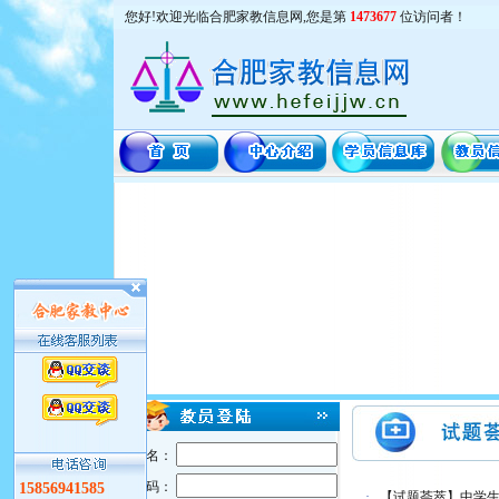
您好!欢迎光临合肥家教信息网,您是第
1473677
位访问者！
用户名：
密 码：
15856941585
·
【试题荟萃】中学生