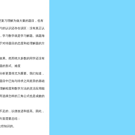
把复习理解为做大量的题目，也有
习的认识还存在误区：没有真正认
，学习数学就是学习解题。搞题海
于对待题目的态度和处理解题的方
效果。然而绝大多数的同学还没有
题的形式、难度
分析更显得尤为重要。我们知道，
题目中已知与待求之间差异的基础
理解程度和数学方法的灵活应用能
而选择怎样的三角公式也是成败的
不足的，以便改进和提高。因此，
方面需要总结：
这些知识的。
。