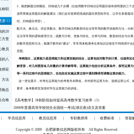
3、能把解题过程概括、归纳成几个步骤（比如用数学归纳法证明题目就有很明显的三个
名称职
进而掌握这类题目的解题通法（我们反对老师把现成的题目类型给
学生
，让学生拿着题目
结、归纳题目类型）。
配方法、换元法、待定系数法、数学归纳法和数形结合法等常用的数学技能和方法；分析
的20
证法等常用的逻辑推理方法；函数与方程、变换与转化、分类与归纳、数形的结合与分离
三方责
的数学思想和方法；都属于数学的“通法”，常常用来检测考生将知识迁移至不同情境中去的
心教员
意图。
考纲指出，运算能力是思维能力和运算技能的结合，运算包括对数字的计算、估值和近
迎的八
解变形，对几何图形各几何量的计算求解等等。运算能力包括分析运算条件、探究运算方
教师应
等一系列过程中的思维能力，也包括在实施运算过程中遇到障碍而调整运算的能力。
、方法
这一变化显示，对考生运算能力的考查并未降低，并对探究运算方向、选择运算公式、
要求，备考
教师
宜加强对学生运算能力的训练。
经验总
名合格
·
【高考数学】冲刺阶段如何提高高考数学复习效率（3）
·
2008年普通高等学校招生全国统一考试(湖北卷)语文及答案
|
学员信息库
|
教员信息库
|
专职教师库
|
收费标准
|
答疑
Copyright © 2009 合肥家教信息网版权所有 All Rights Reserved.