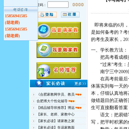
【中考高考】
验证码：
15856941585
(胡老师)
即将来临的6月，
15856941585
是如何备考的？考
(胡老师)
的考生及家长，20
一、学长教方法：
把高考看成模
“过来”考生：
南宁三中2009
在高考前最后一
体落实到每一天的
本，仔细认真地将
《合肥家教网学员、教员
做错题目的正确答
合肥博大个性化辅导
生可直接翻看答案
【精品辅导班推荐】博远
【家长、老师、家教中心
语文：把易错字
【家长必读】请家教之家
写，把平时积累的
【家长必读】失误家教面