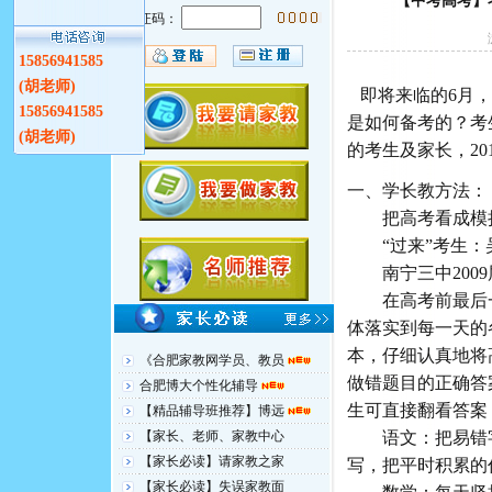
【中考高考】
验证码：
15856941585
(胡老师)
即将来临的6月，
15856941585
是如何备考的？考
(胡老师)
的考生及家长，20
一、学长教方法：
把高考看成模
“过来”考生：
南宁三中2009
在高考前最后一
体落实到每一天的
本，仔细认真地将
《合肥家教网学员、教员
做错题目的正确答
合肥博大个性化辅导
生可直接翻看答案
【精品辅导班推荐】博远
【家长、老师、家教中心
语文：把易错字
【家长必读】请家教之家
写，把平时积累的
【家长必读】失误家教面