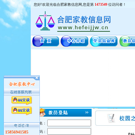
您好!欢迎光临合肥家教信息网,您是第
1473549
位访问者！
用户名：
密 码：
15856941585