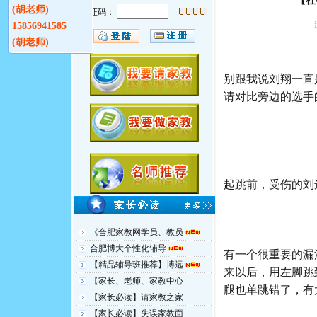
【社
(胡老师)
验证码：
15856941585
(胡老师)
别跟我说刘翔一直
请对比旁边的选手
起跳前，受伤的刘
《合肥家教网学员、教员
合肥博大个性化辅导
有一个很重要的漏
【精品辅导班推荐】博远
来以后，用左脚跳
【家长、老师、家教中心
腿也单跳错了，有
【家长必读】请家教之家
【家长必读】失误家教面