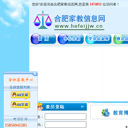
您好!欢迎光临合肥家教信息网,您是第
1474051
位访问者！
用户名：
密 码：
15856941585