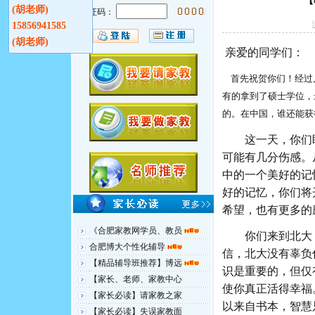
【
(胡老师)
验证码：
15856941585
(胡老师)
亲爱的同学们：
首先祝贺你们！经过
有的拿到了硕士学位，
的。在中国，谁还能获
这一天，你们
可能有几分伤感。
中的一个美好的记
好的记忆，你们将
希望，也有更多的
《合肥家教网学员、教员
你们来到北大
合肥博大个性化辅导
信，北大没有辜负
【精品辅导班推荐】博远
识是重要的，但仅
【家长、老师、家教中心
使你真正活得幸福
【家长必读】请家教之家
以来自书本，智慧
【家长必读】失误家教面